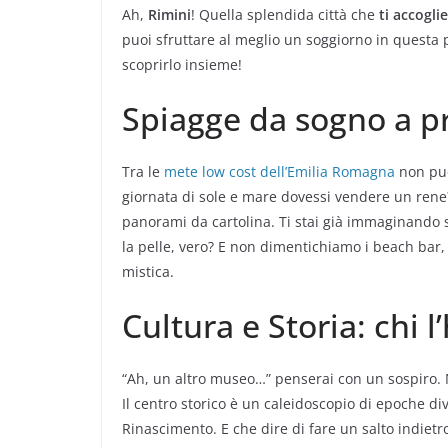
Ah,
Rimini
! Quella splendida città che
ti accogli
puoi sfruttare al meglio un soggiorno in questa
scoprirlo insieme!
Spiagge da sogno a p
Tra le
mete low cost dell’Emilia Romagna
non può
giornata di sole e mare dovessi vendere un rene
panorami da cartolina. Ti stai già immaginando st
la pelle, vero? E non dimentichiamo i beach bar,
mistica.
Cultura e Storia: chi 
“Ah, un altro museo…” penserai con un sospiro
Il centro storico è un caleidoscopio di epoche di
Rinascimento. E che dire di fare un salto indiet