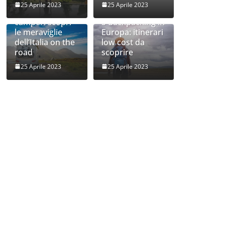
25 Aprile 2023
25 Aprile 2023
Viaggi in
camper: scopri
5 Backpacking in
le meraviglie
Europa: itinerari
dell’Italia on the
low cost da
road
scoprire
25 Aprile 2023
25 Aprile 2023