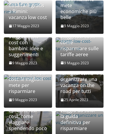
Cosa fare gratis
mete
a Rimini:
economiche più
vacanza low cost
belle
17 Maggio 2023
9 Maggio 2023
Viaggiare low
Viaggi low cost:
cost con
come
bambini: idee e
risparmiare sulle
suggerimenti
tariffe aeree
9 Maggio 2023
9 Maggio 2023
Camper e
Destinazioni low
famiglia: come
cost: le migliori
organizzare una
mete per
vacanza on the
risparmiare
road per tutti
Come
9 Maggio 2023
25 Aprile 2023
Destinazioni
organizzare un
esotiche low
viaggio da solo:
cost: come
la guida
viaggiare
definitiva per
spendendo poco
risparmiare