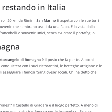
 restando in Italia
 soli 20 km da Rimini,
San Marino
ti aspetta con le sue torri
souvenir che sembrano usciti da una fiaba. E la vista dalla
francobolli e souvenir unici, senza svuotare il portafoglio.
magna
Santarcangelo di Romagna
è il posto che fa per te. A pochi
conquisterà con i suoi ristorantini, le botteghe artigiane e le
i assaggiare i famosi “Sangiovese” locali. Chi ha detto che il
ones”? Il Castello di Gradara è il luogo perfetto. A meno di
a meraviglia storica, famosa per la leggenda di Paolo e