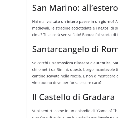
San Marino: all’estero
Hai mai
visitato un intero paese in un giorno
? A
medievali, le stradine acciottolate e i negozi di 
cima? Ti lascerà senza fiato! Bonus: fai scorta di 
Santarcangelo di Ro
Se cerchi un’
atmosfera rilassata e autentica, 
chilometri da Rimini, questo borgo incantevole ti 
cantine scavate nella roccia. E non dimenticare d
vino buono deve per forza essere caro?
Il Castello di Gradara
Vuoi sentirti come in un episodio di “Game of Thr
mezz’ora di auto, questo castello medievale è un