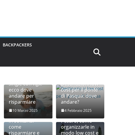
BACKPACKERS
Vacanze genitori
single con figli:
Destinazioni low
ecco dove
cost per il ponte
andare per
di Pasqua: dove
risparmiare
andare?
10 Marzo 2025
4 Febbraio 2025
Vacanza al mare
Vacanze a
in solitaria:
Pesaro, come
come
organizzarle in
risparmiare e
modo low cost e