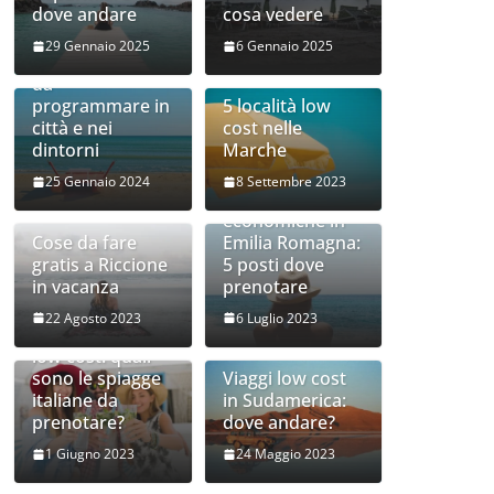
dove andare
cosa vedere
Vacanze low
cost a Rimini: le
29 Gennaio 2025
6 Gennaio 2025
attività più belle
da
programmare in
5 località low
città e nei
cost nelle
dintorni
Marche
25 Gennaio 2024
8 Settembre 2023
Mete
economiche in
Cose da fare
Emilia Romagna:
gratis a Riccione
5 posti dove
in vacanza
prenotare
22 Agosto 2023
6 Luglio 2023
Vacanza al mare
low cost: quali
sono le spiagge
Viaggi low cost
italiane da
in Sudamerica:
prenotare?
dove andare?
1 Giugno 2023
24 Maggio 2023
Vacanze low
cost in Italia: le