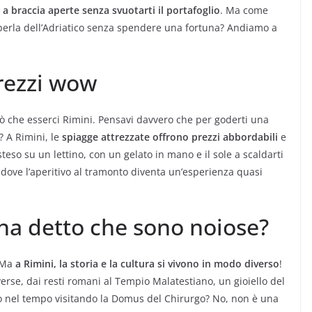
e a braccia aperte senza svuotarti il portafoglio
. Ma come
 perla dell’Adriatico senza spendere una fortuna? Andiamo a
rezzi wow
 che esserci Rimini. Pensavi davvero che per goderti una
? A Rimini, le
spiagge attrezzate offrono prezzi abbordabili
e
eso su un lettino, con un gelato in mano e il sole a scaldarti
 dove l’aperitivo al tramonto diventa un’esperienza quasi
l’ha detto che sono noiose?
. Ma
a Rimini, la storia e la cultura si vivono in modo diverso
!
verse, dai resti romani al Tempio Malatestiano, un gioiello del
ro nel tempo visitando la Domus del Chirurgo? No, non è una