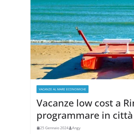
VACANZE AL MARE ECONOMICHE
Vacanze low cost a Rim
programmare in città 
25 Gennaio 2024
Angy