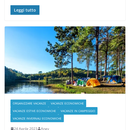
Leggi tutto
ORGANIZZARE VACANZE
VACANZE ECONOMICHE
VACANZE ESTIVE ECONOMICHE
VACANZE IN CAMPEGGIO
VACANZE INVERNALI ECONOMICHE
24 Aprile 2023
Angy